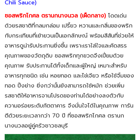
Chili Sauce)
ซอสพริกโกศล ตรานกนางนวล (เผ็ดกลาง)
โดดเด่น
ด้วยรสชาติที่กลมกล่อม เปรี้ยว หวานเเละกลิ่นของพริก
กับกระเทียมที่เย้ายวนเป็นเอกลักษณ์ พร้อมสีสันที่ช่วยให้
อาหารดูน่ารับประทานยิ่งขึ้น เพราะเราใส่ใจเเละคัดสรร
คุณภาพของวัตถุดิบ ซอสพริกทุกขวดจึงเปี่ยมด้วย
คุณภาพ รับประทานได้ทั้งเด็กเเละผู้ใหญ่ เหมาะสำหรับ
อาหารทุกชนิด เช่น หอยทอด เเละไข่เจียว หรือใช้จิ้มของ
ทอด ปิ้งย่าง ยิ่งกว่านั้นยังสามารถใช้หมัก ช่วยเพิ่ม
รสชาติให้อาหารจานโปรดของท่านได้อย่างลงตัวกับ
ความอร่อยระดับภัตตาคาร จึงมั่นใจได้ในคุณภาพ การัน
ตีด้วยระยะเวลากว่า 70 ปี ที่ซอสพริกโกศล ตรานก
นางนวลอยู่คู่ครัวชาวชลบุรี