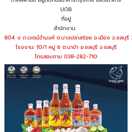
UOB
ที่อยู่
สำนักงาน:
804 ง ถ.เจตน์จำนงค์ ต.บางปลาสร้อย อ.เมือง จ.ชลบุร
โรงงาน: 10/1 หมู่ 6 ต.นาป่า อ.ชลบุรี จ.ชลบุรี
โทรสอบถาม 038-282-710