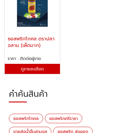
ซอสพริกโกศล ตราปลา
ฉลาม (เผ็ดมาก)
ราคา : ติดต่อผู้ขาย
ดูรายละเอียด
คำค้นสินค้า
ซอสพริกโกศล
ซอสพริกศรีราชา
ขายส่งน้ำจิ้มสามรส
ซอสพริก ส่งออก