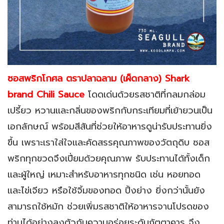
ซอสพริกโกศล ตราปลาฉลาม (เผ็ดกลาง) Shark
brand Chili Sauce
โดดเด่นด้วยรสชาติที่กลมกล่อม
เปรี้ยว หวานเเละกลิ่นของพริกกับกระเทียมที่เย้ายวนเป็น
เอกลักษณ์ พร้อมสีสันที่ช่วยให้อาหารดูน่ารับประทานยิ่ง
ขึ้น เพราะเราใส่ใจเเละคัดสรรคุณภาพของวัตถุดิบ ซอส
พริกทุกขวดจึงเปี่ยมด้วยคุณภาพ รับประทานได้ทั้งเด็ก
เเละผู้ใหญ่ เหมาะสำหรับอาหารทุกชนิด เช่น หอยทอด
เเละไข่เจียว หรือใช้จิ้มของทอด ปิ้งย่าง ยิ่งกว่านั้นยัง
สามารถใช้หมัก ช่วยเพิ่มรสชาติให้อาหารจานโปรดของ
ท่านได้อย่างลงตัวกับความอร่อยระดับภัตตาคาร จึง