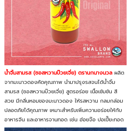
น้ำจิ้มสามรส (ซอสหวานบ๊วยเจี่ย) ตรานกนางนวล
ผลิต
จากมะนาวดองคัดคุณภาพ นำมาปรุงรสจนได้น้ำจิ้ม
สามรส (ซอสหวานบ๊วยเจี่ย) สูตรอร่อย เนื้อเข้มข้น สี
สวย มีกลิ่นหอมของมะนาวดอง ให้รสหวาน กลมกล่อม
ปลอดภัยได้คุณภาพ เหมาะสำหรับเพิ่มความอร่อยให้กับ
อาหารจีน และอาหารจานทอด เช่น ฮ่อยจ๊อ ปอเปี๊ยะทอด