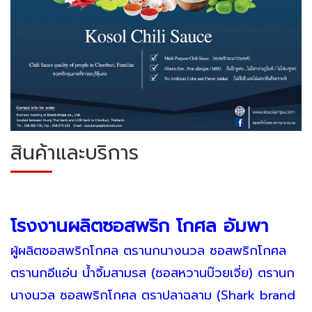
สินค้าและบริการ
โรงงานผลิตซอสพริก โกศล อัมพา
ผู้ผลิตซอสพริกโกศล ตรานกนางนวล ซอสพริกโกศล
ตรานกอีแอ่น น้ำจิ้มสามรส (ซอสหวานบ๊วยเจี่ย) ตรานก
นางนวล ซอสพริกโกศล ตราปลาฉลาม (Shark brand