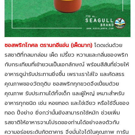
ซอสพริกโกศล ตรานกอีแอ่น (เผ็ดมาก)
โดดเด่นด้วย
รสชาติที่กลมกล่อม เผ็ด เปรี้ยว หวานเเละกลิ่นของพริก
กับกระเทียมที่เย้ายวนเป็นเอกลักษณ์ พร้อมสีสันที่ช่วยให้
อาหารดูน่ารับประทานยิ่งขึ้น เพราะเราใส่ใจ เเละคัดสรร
คุณภาพของวัตถุดิบ ซอสพริกทุกขวดจึงเปี่ยมด้วย
คุณภาพ รับประทานได้ทั้งเด็ก เเละผู้ใหญ่ เหมาะสำหรับ
อาหารทุกชนิด เช่น หอยทอด เเละไข่เจียว หรือใช้จิ้มของ
ทอด ปิ้งย่าง ยิ่งกว่านั้นยังสามารถใช้หมัก ช่วยเพิ่ม
รสชาติให้อาหารจานโปรดของท่านได้อย่างลงตัวกับ
ความอร่อยระดับภัตตาคาร จึงมั่นใจได้ในคุณภาพ การัน