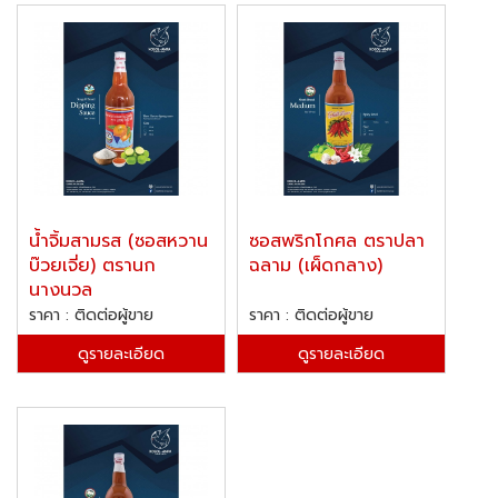
น้ำจิ้มสามรส (ซอสหวาน
ซอสพริกโกศล ตราปลา
บ๊วยเจี่ย) ตรานก
ฉลาม (เผ็ดกลาง)
นางนวล
ราคา : ติดต่อผู้ขาย
ราคา : ติดต่อผู้ขาย
ดูรายละเอียด
ดูรายละเอียด