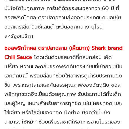
มั่นใจได้ในคุณภาพ การันตีด้วยระยะเวลากว่า 60 ปี ที่
ซอสพริกโกศล ตราปลาฉลามส่งออกประเทศแถบเอเชีย
ออสเตรเลีย นิวซีแลนด์ ตะวันออกกลาง ยุโรป
สหรัฐอเมริกา
ซอสพริกโกศล ตราปลาฉลาม (เผ็ดมาก) Shark brand
Chili Sauce
โดดเด่นด้วยรสชาติที่กลมกล่อม เผ็ด
เปรี้ยว หวานเเละกลิ่นของพริกกับกระเทียมที่เย้ายวนเป็น
เอกลักษณ์ พร้อมสีสันที่ช่วยให้อาหารดูน่ารับประทานยิ่ง
ขึ้น เพราะเราใส่ใจเเละคัดสรรคุณภาพของวัตถุดิบ ซอส
พริกทุกขวดจึงเปี่ยมด้วยคุณภาพ รับประทานได้ทั้งเด็ก
เเละผู้ใหญ่ เหมาะสำหรับอาหารทุกชิด เช่น หอยทอด เเละ
ไข่เจียว หรือใช้จิ้มของทอด ปิ้งย่าง ยิ่งกว่านั้นยัง
สามารถใช้หมัก ช่วยเพิ่มรสชาติให้อาหารจานโปรดของ