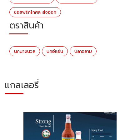
ซอสพริกโกศล ส่งออก
ตราสินค้า
นกนางนวล
นกอีแอ่น
ปลาฉลาม
แกลเลอรี่