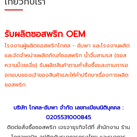
เกี่ยวกับเรา
รับผลิตซอสพริก OEM
โรงงานผู้ผลิตซอสพริกโกศล - อัมพา และโรงงานผลิต
เเละจัดจำหน่ายผลิตภัณฑ์ซอสพริก น้ำจิ้มสามรส (ซอส
หวานบ๊วยเจี่ย) รับผลิตสินค้าตามคำสั่งซื้อและตามการอ
อกเเบบของเจ้าของสินค้าเเละให้คำปรึกษาเรื่องการผลิต
ซอสพริก
บริษัท โกศล-อัมพา จำกัด
เลขทะเบียนนิติบุคคล :
0205531000845
ติดต่อสั่งซื้อซอสพริก เจรจาธุรกิจได้ที่ สำนักงาน ร้าน
โกศลพานิช อยู่ติดกับธนาคารกรุงไทย และธนาคาร